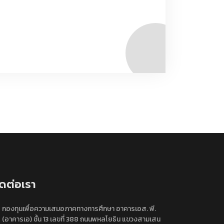
ิดต่อเรา
กองทุนเพื่อความเสมอภาคทางการศึกษา อาคารเอส. พี.
(อาคารเอ) ชั้น 13 เลขที่ 388 ถนนพหลโยธิน แขวงสามเสน