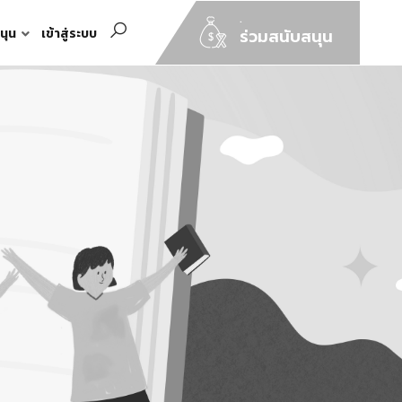
.
นุน
เข้าสู่ระบบ
ร่วมสนับสนุน