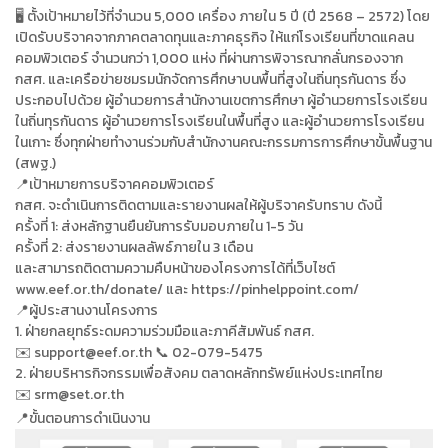
🖥 ตั้งเป้าหมายไว้ที่จำนวน 5,000 เครื่อง ภายใน 5 ปี (ปี 2568 – 2572) โดย
เปิดรับบริจาคจากภาคตลาดทุนและภาคธุรกิจ ให้แก่โรงเรียนที่ขาดแคลน
คอมพิวเตอร์ จำนวนกว่า 1,000 แห่ง ที่ผ่านการพิจารณากลั่นกรองจาก
กสศ. และเครือข่ายชมรมนักจัดการศึกษาบนพื้นที่สูงในถิ่นทุรกันดาร ซึ่ง
ประกอบไปด้วย ผู้อำนวยการสำนักงานเขตการศึกษา ผู้อำนวยการโรงเรียน
ในถิ่นทุรกันดาร ผู้อำนวยการโรงเรียนในพื้นที่สูง และผู้อำนวยการโรงเรียน
ในเกาะ ซึ่งทุกฝ่ายทำงานร่วมกับสำนักงานคณะกรรมการการศึกษาขั้นพื้นฐาน
(สพฐ.)
📍เป้าหมายการบริจาคคอมพิวเตอร์
กสศ. จะดำเนินการติดตามและรายงานผลให้ผู้บริจาครับทราบ ดังนี้
ครั้งที่ 1: ส่งหลักฐานยืนยันการรับมอบภายใน 1-5 วัน
ครั้งที่ 2: ส่งรายงานผลลัพธ์ภายใน 3 เดือน
และสามารถติดตามความคืบหน้าของโครงการได้ที่เว็บไซต์
www.eef.or.th/donate/ และ https://pinhelppoint.com/
📍ผู้ประสานงานโครงการ
1. ฝ่ายกลยุทธ์ระดมความร่วมมือและภาคีสัมพันธ์ กสศ.
✉️ support@eef.or.th 📞 02-079-5475
2. ฝ่ายบริหารกิจกรรมเพื่อสังคม ตลาดหลักทรัพย์แห่งประเทศไทย
srm@set.or.th
✉️
📍ขั้นตอนการดำเนินงาน