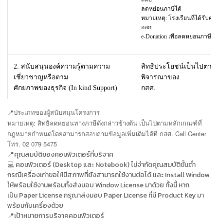
ลดหย่อนภาษีได้
หมายเหตุ: โรงเรียนที่ได้รับคอม
ออก
e-Donation เพื่อลดหย่อนภาษีให้
2. สนับสนุนองค์ความรู้ตามความ
สิทธิประโยชน์เป็นไปตาม
เชี่ยวชาญหรือตาม
พิจารณาของ
ศักยภาพของธุรกิจ (In kind Support)
กสศ.
📍
ประเภทของผู้สนับสนุนโครงการ
หมายเหตุ: สิทธิลดหย่อนทางภาษีดังกล่าวข้างต้น เป็นไปตามหลักเกณฑ์ที่
กฎหมายกำหนดโดยสามารถสอบถาม
ข้อมูลเพิ่มเติมได้ที่ กสศ. Call Center
โทร. 02 079 5475
📍คุณสมบัติของคอมพิวเตอร์ที่บริจาค
💻 คอมพิวเตอร์ (Desktop และ Notebook) ไม่จำกัดคุณสมบัติขั้นต่ำ
กรณีเครื่องเก่าขอให้มีสภาพที่ยังสามารถใช้งานต่อได้ และ Install Window
ให้พร้อมใช้งานพร้อมทั้งส่งมอบ Window License มาด้วย ทั้งนี้ หาก
เป็น Paper License กรุณาส่งมอบ Paper License ที่มี Product Key มา
พร้อมกับเครื่องด้วย
📍เป้าหมายการบริจาคคอมพิวเตอร์