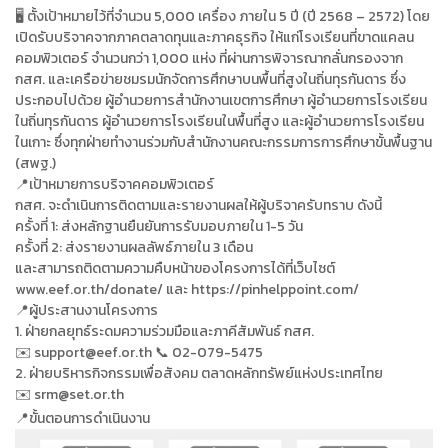
🖥 ตั้งเป้าหมายไว้ที่จำนวน 5,000 เครื่อง ภายใน 5 ปี (ปี 2568 – 2572) โดย
เปิดรับบริจาคจากภาคตลาดทุนและภาคธุรกิจ ให้แก่โรงเรียนที่ขาดแคลน
คอมพิวเตอร์ จำนวนกว่า 1,000 แห่ง ที่ผ่านการพิจารณากลั่นกรองจาก
กสศ. และเครือข่ายชมรมนักจัดการศึกษาบนพื้นที่สูงในถิ่นทุรกันดาร ซึ่ง
ประกอบไปด้วย ผู้อำนวยการสำนักงานเขตการศึกษา ผู้อำนวยการโรงเรียน
ในถิ่นทุรกันดาร ผู้อำนวยการโรงเรียนในพื้นที่สูง และผู้อำนวยการโรงเรียน
ในเกาะ ซึ่งทุกฝ่ายทำงานร่วมกับสำนักงานคณะกรรมการการศึกษาขั้นพื้นฐาน
(สพฐ.)
📍เป้าหมายการบริจาคคอมพิวเตอร์
กสศ. จะดำเนินการติดตามและรายงานผลให้ผู้บริจาครับทราบ ดังนี้
ครั้งที่ 1: ส่งหลักฐานยืนยันการรับมอบภายใน 1-5 วัน
ครั้งที่ 2: ส่งรายงานผลลัพธ์ภายใน 3 เดือน
และสามารถติดตามความคืบหน้าของโครงการได้ที่เว็บไซต์
www.eef.or.th/donate/ และ https://pinhelppoint.com/
📍ผู้ประสานงานโครงการ
1. ฝ่ายกลยุทธ์ระดมความร่วมมือและภาคีสัมพันธ์ กสศ.
✉️ support@eef.or.th 📞 02-079-5475
2. ฝ่ายบริหารกิจกรรมเพื่อสังคม ตลาดหลักทรัพย์แห่งประเทศไทย
srm@set.or.th
✉️
📍ขั้นตอนการดำเนินงาน