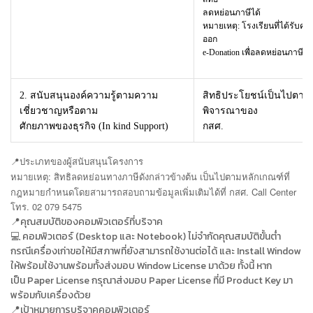
ลดหย่อนภาษีได้
หมายเหตุ: โรงเรียนที่ได้รับคอม
ออก
e-Donation เพื่อลดหย่อนภาษีให้
2. สนับสนุนองค์ความรู้ตามความ
สิทธิประโยชน์เป็นไปตาม
เชี่ยวชาญหรือตาม
พิจารณาของ
ศักยภาพของธุรกิจ (In kind Support)
กสศ.
📍
ประเภทของผู้สนับสนุนโครงการ
หมายเหตุ: สิทธิลดหย่อนทางภาษีดังกล่าวข้างต้น เป็นไปตามหลักเกณฑ์ที่
กฎหมายกำหนดโดยสามารถสอบถาม
ข้อมูลเพิ่มเติมได้ที่ กสศ. Call Center
โทร. 02 079 5475
📍คุณสมบัติของคอมพิวเตอร์ที่บริจาค
💻 คอมพิวเตอร์ (Desktop และ Notebook) ไม่จำกัดคุณสมบัติขั้นต่ำ
กรณีเครื่องเก่าขอให้มีสภาพที่ยังสามารถใช้งานต่อได้ และ Install Window
ให้พร้อมใช้งานพร้อมทั้งส่งมอบ Window License มาด้วย ทั้งนี้ หาก
เป็น Paper License กรุณาส่งมอบ Paper License ที่มี Product Key มา
พร้อมกับเครื่องด้วย
📍เป้าหมายการบริจาคคอมพิวเตอร์