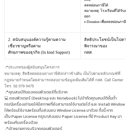
ลดหย่อนภาษีได้
หมายเหตุ: โรงเรียนที่ได้รับคอม
ออก
e-Donation เพื่อลดหย่อนภาษีให้
2. สนับสนุนองค์ความรู้ตามความ
สิทธิประโยชน์เป็นไปตาม
เชี่ยวชาญหรือตาม
พิจารณาของ
ศักยภาพของธุรกิจ (In kind Support)
กสศ.
📍
ประเภทของผู้สนับสนุนโครงการ
หมายเหตุ: สิทธิลดหย่อนทางภาษีดังกล่าวข้างต้น เป็นไปตามหลักเกณฑ์ที่
กฎหมายกำหนดโดยสามารถสอบถาม
ข้อมูลเพิ่มเติมได้ที่ กสศ. Call Center
โทร. 02 079 5475
📍คุณสมบัติของคอมพิวเตอร์ที่บริจาค
💻 คอมพิวเตอร์ (Desktop และ Notebook) ไม่จำกัดคุณสมบัติขั้นต่ำ
กรณีเครื่องเก่าขอให้มีสภาพที่ยังสามารถใช้งานต่อได้ และ Install Window
ให้พร้อมใช้งานพร้อมทั้งส่งมอบ Window License มาด้วย ทั้งนี้ หาก
เป็น Paper License กรุณาส่งมอบ Paper License ที่มี Product Key มา
พร้อมกับเครื่องด้วย
📍เป้าหมายการบริจาคคอมพิวเตอร์