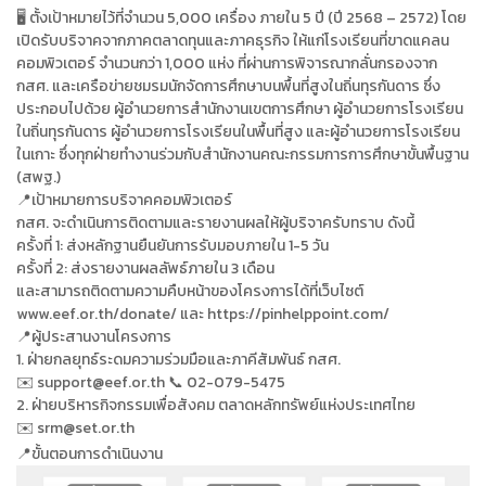
🖥 ตั้งเป้าหมายไว้ที่จำนวน 5,000 เครื่อง ภายใน 5 ปี (ปี 2568 – 2572) โดย
เปิดรับบริจาคจากภาคตลาดทุนและภาคธุรกิจ ให้แก่โรงเรียนที่ขาดแคลน
คอมพิวเตอร์ จำนวนกว่า 1,000 แห่ง ที่ผ่านการพิจารณากลั่นกรองจาก
กสศ. และเครือข่ายชมรมนักจัดการศึกษาบนพื้นที่สูงในถิ่นทุรกันดาร ซึ่ง
ประกอบไปด้วย ผู้อำนวยการสำนักงานเขตการศึกษา ผู้อำนวยการโรงเรียน
ในถิ่นทุรกันดาร ผู้อำนวยการโรงเรียนในพื้นที่สูง และผู้อำนวยการโรงเรียน
ในเกาะ ซึ่งทุกฝ่ายทำงานร่วมกับสำนักงานคณะกรรมการการศึกษาขั้นพื้นฐาน
(สพฐ.)
📍เป้าหมายการบริจาคคอมพิวเตอร์
กสศ. จะดำเนินการติดตามและรายงานผลให้ผู้บริจาครับทราบ ดังนี้
ครั้งที่ 1: ส่งหลักฐานยืนยันการรับมอบภายใน 1-5 วัน
ครั้งที่ 2: ส่งรายงานผลลัพธ์ภายใน 3 เดือน
และสามารถติดตามความคืบหน้าของโครงการได้ที่เว็บไซต์
www.eef.or.th/donate/ และ https://pinhelppoint.com/
📍ผู้ประสานงานโครงการ
1. ฝ่ายกลยุทธ์ระดมความร่วมมือและภาคีสัมพันธ์ กสศ.
✉️ support@eef.or.th 📞 02-079-5475
2. ฝ่ายบริหารกิจกรรมเพื่อสังคม ตลาดหลักทรัพย์แห่งประเทศไทย
srm@set.or.th
✉️
📍ขั้นตอนการดำเนินงาน