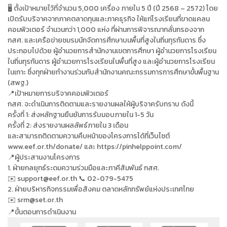
🖥 ตั้งเป้าหมายไว้ที่จำนวน 5,000 เครื่อง ภายใน 5 ปี (ปี 2568 – 2572) โดย
เปิดรับบริจาคจากภาคตลาดทุนและภาคธุรกิจ ให้แก่โรงเรียนที่ขาดแคลน
คอมพิวเตอร์ จำนวนกว่า 1,000 แห่ง ที่ผ่านการพิจารณากลั่นกรองจาก
กสศ. และเครือข่ายชมรมนักจัดการศึกษาบนพื้นที่สูงในถิ่นทุรกันดาร ซึ่ง
ประกอบไปด้วย ผู้อำนวยการสำนักงานเขตการศึกษา ผู้อำนวยการโรงเรียน
ในถิ่นทุรกันดาร ผู้อำนวยการโรงเรียนในพื้นที่สูง และผู้อำนวยการโรงเรียน
ในเกาะ ซึ่งทุกฝ่ายทำงานร่วมกับสำนักงานคณะกรรมการการศึกษาขั้นพื้นฐาน
(สพฐ.)
📍เป้าหมายการบริจาคคอมพิวเตอร์
กสศ. จะดำเนินการติดตามและรายงานผลให้ผู้บริจาครับทราบ ดังนี้
ครั้งที่ 1: ส่งหลักฐานยืนยันการรับมอบภายใน 1-5 วัน
ครั้งที่ 2: ส่งรายงานผลลัพธ์ภายใน 3 เดือน
และสามารถติดตามความคืบหน้าของโครงการได้ที่เว็บไซต์
www.eef.or.th/donate/ และ https://pinhelppoint.com/
📍ผู้ประสานงานโครงการ
1. ฝ่ายกลยุทธ์ระดมความร่วมมือและภาคีสัมพันธ์ กสศ.
✉️ support@eef.or.th 📞 02-079-5475
2. ฝ่ายบริหารกิจกรรมเพื่อสังคม ตลาดหลักทรัพย์แห่งประเทศไทย
srm@set.or.th
✉️
📍ขั้นตอนการดำเนินงาน