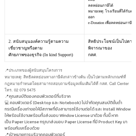
ลดหย่อนภาษีได้
หมายเหตุ: โรงเรียนที่ได้รับคอม
ออก
e-Donation เพื่อลดหย่อนภาษีให้
2. สนับสนุนองค์ความรู้ตามความ
สิทธิประโยชน์เป็นไปตาม
เชี่ยวชาญหรือตาม
พิจารณาของ
ศักยภาพของธุรกิจ (In kind Support)
กสศ.
📍
ประเภทของผู้สนับสนุนโครงการ
หมายเหตุ: สิทธิลดหย่อนทางภาษีดังกล่าวข้างต้น เป็นไปตามหลักเกณฑ์ที่
กฎหมายกำหนดโดยสามารถสอบถาม
ข้อมูลเพิ่มเติมได้ที่ กสศ. Call Center
โทร. 02 079 5475
📍คุณสมบัติของคอมพิวเตอร์ที่บริจาค
💻 คอมพิวเตอร์ (Desktop และ Notebook) ไม่จำกัดคุณสมบัติขั้นต่ำ
กรณีเครื่องเก่าขอให้มีสภาพที่ยังสามารถใช้งานต่อได้ และ Install Window
ให้พร้อมใช้งานพร้อมทั้งส่งมอบ Window License มาด้วย ทั้งนี้ หาก
เป็น Paper License กรุณาส่งมอบ Paper License ที่มี Product Key มา
พร้อมกับเครื่องด้วย
📍เป้าหมายการบริจาคคอมพิวเตอร์