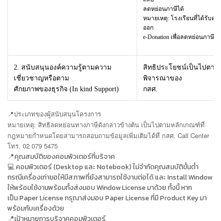
ลดหย่อนภาษีได้
หมายเหตุ: โรงเรียนที่ได้รับคอม
ออก
e-Donation เพื่อลดหย่อนภาษีให้
2. สนับสนุนองค์ความรู้ตามความ
สิทธิประโยชน์เป็นไปตาม
เชี่ยวชาญหรือตาม
พิจารณาของ
ศักยภาพของธุรกิจ (In kind Support)
กสศ.
📍
ประเภทของผู้สนับสนุนโครงการ
หมายเหตุ: สิทธิลดหย่อนทางภาษีดังกล่าวข้างต้น เป็นไปตามหลักเกณฑ์ที่
กฎหมายกำหนดโดยสามารถสอบถาม
ข้อมูลเพิ่มเติมได้ที่ กสศ. Call Center
โทร. 02 079 5475
📍คุณสมบัติของคอมพิวเตอร์ที่บริจาค
💻 คอมพิวเตอร์ (Desktop และ Notebook) ไม่จำกัดคุณสมบัติขั้นต่ำ
กรณีเครื่องเก่าขอให้มีสภาพที่ยังสามารถใช้งานต่อได้ และ Install Window
ให้พร้อมใช้งานพร้อมทั้งส่งมอบ Window License มาด้วย ทั้งนี้ หาก
เป็น Paper License กรุณาส่งมอบ Paper License ที่มี Product Key มา
พร้อมกับเครื่องด้วย
📍เป้าหมายการบริจาคคอมพิวเตอร์