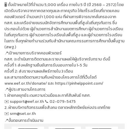
🖥 ตั้งเป้าหมายไว้ที่จำนวน 5,000 เครื่อง ภายใน 5 ปี (ปี 2568 – 2572) โดย
เปิดรับบริจาคจากภาคตลาดทุนและภาคธุรกิจ ให้แก่โรงเรียนที่ขาดแคลน
คอมพิวเตอร์ จำนวนกว่า 1,000 แห่ง ที่ผ่านการพิจารณากลั่นกรองจาก
กสศ. และเครือข่ายชมรมนักจัดการศึกษาบนพื้นที่สูงในถิ่นทุรกันดาร ซึ่ง
ประกอบไปด้วย ผู้อำนวยการสำนักงานเขตการศึกษา ผู้อำนวยการโรงเรียน
ในถิ่นทุรกันดาร ผู้อำนวยการโรงเรียนในพื้นที่สูง และผู้อำนวยการโรงเรียน
ในเกาะ ซึ่งทุกฝ่ายทำงานร่วมกับสำนักงานคณะกรรมการการศึกษาขั้นพื้นฐาน
(สพฐ.)
📍เป้าหมายการบริจาคคอมพิวเตอร์
กสศ. จะดำเนินการติดตามและรายงานผลให้ผู้บริจาครับทราบ ดังนี้
ครั้งที่ 1: ส่งหลักฐานยืนยันการรับมอบภายใน 1-5 วัน
ครั้งที่ 2: ส่งรายงานผลลัพธ์ภายใน 3 เดือน
และสามารถติดตามความคืบหน้าของโครงการได้ที่เว็บไซต์
www.eef.or.th/donate/ และ https://pinhelppoint.com/
📍ผู้ประสานงานโครงการ
1. ฝ่ายกลยุทธ์ระดมความร่วมมือและภาคีสัมพันธ์ กสศ.
✉️ support@eef.or.th 📞 02-079-5475
2. ฝ่ายบริหารกิจกรรมเพื่อสังคม ตลาดหลักทรัพย์แห่งประเทศไทย
srm@set.or.th
✉️
📍ขั้นตอนการดำเนินงาน